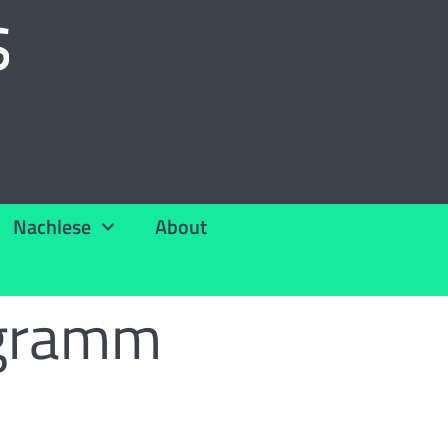
Nachlese
About
gramm