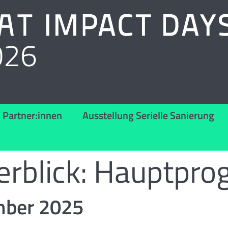
026
Partner:innen
Ausstellung Serielle Sanierung
rblick:
Hauptpro
mber 2025