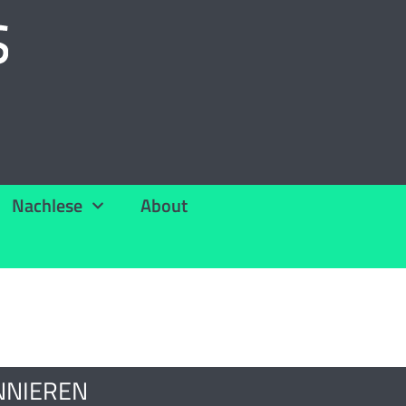
Nachlese
About
NNIEREN