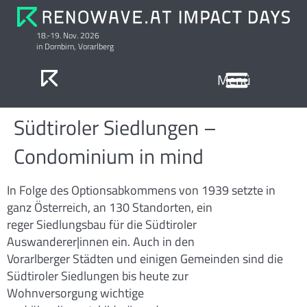
18.-19. Nov. 2026
in Dornbirn, Vorarlberg
Anmeldung & Preise
Ausstellung Serielle Sanierung
Südtiroler Siedlungen –
Condominium in mind
In Folge des Optionsabkommens von 1939 setzte in
ganz Österreich, an 130 Standorten, ein
reger Siedlungsbau für die Südtiroler
Auswanderer|innen ein. Auch in den
Vorarlberger Städten und einigen Gemeinden sind die
Südtiroler Siedlungen bis heute zur
Wohnversorgung wichtige